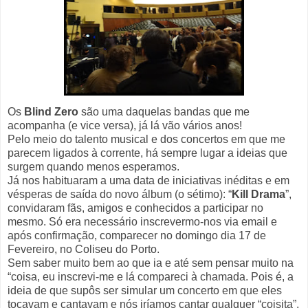
Os
Blind Zero
são uma daquelas bandas que me
acompanha (e vice versa), já lá vão vários anos!
Pelo meio do talento musical e dos concertos em que me
parecem ligados à corrente, há sempre lugar a ideias que
surgem quando menos esperamos.
Já nos habituaram a uma data de iniciativas inéditas e em
vésperas de saída do novo álbum (o sétimo): “
Kill Drama
”,
convidaram fãs, amigos e conhecidos a participar no
mesmo. Só era necessário inscrevermo-nos via email e
após confirmação, comparecer no domingo dia 17 de
Fevereiro, no Coliseu do Porto.
Sem saber muito bem ao que ia e até sem pensar muito na
“coisa, eu inscrevi-me e lá compareci à chamada. Pois é, a
ideia de que supôs ser simular um concerto em que eles
tocavam e cantavam e nós iríamos cantar qualquer “coisita”,