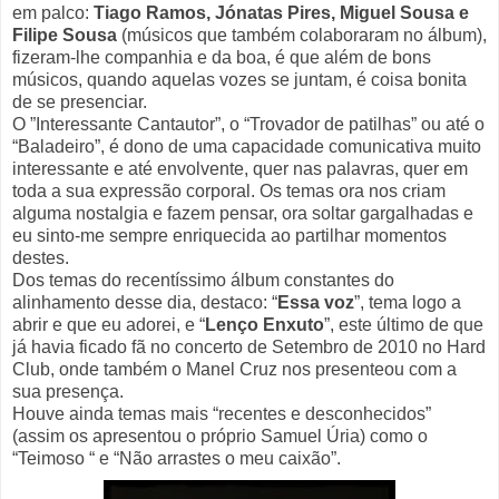
em palco:
Tiago Ramos, Jónatas Pires, Miguel Sousa e
Filipe Sousa
(músicos que também colaboraram no álbum),
fizeram-lhe companhia e da boa, é que além de bons
músicos, quando aquelas vozes se juntam, é coisa bonita
de se presenciar.
O ”Interessante Cantautor”, o “Trovador de patilhas” ou até o
“Baladeiro”, é dono de uma capacidade comunicativa muito
interessante e até envolvente, quer nas palavras, quer em
toda a sua expressão corporal. Os temas ora nos criam
alguma nostalgia e fazem pensar, ora soltar gargalhadas e
eu sinto-me sempre enriquecida ao partilhar momentos
destes.
Dos temas do recentíssimo álbum constantes do
alinhamento desse dia, destaco: “
Essa voz
”, tema logo a
abrir e que eu adorei, e “
Lenço Enxuto
”, este último de que
já havia ficado fã no concerto de Setembro de 2010 no Hard
Club, onde também o Manel Cruz nos presenteou com a
sua presença.
Houve ainda temas mais “recentes e desconhecidos”
(assim os apresentou o próprio Samuel Úria) como o
“Teimoso “ e “Não arrastes o meu caixão”.