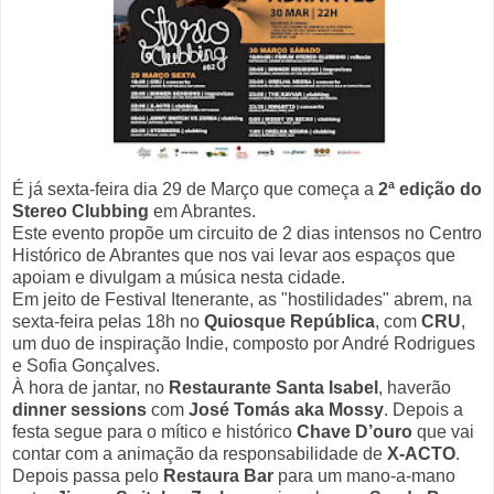
É já sexta-feira dia 29 de Março que começa a
2ª edição do
Stereo Clubbing
em Abrantes.
Este evento propõe um circuito de 2 dias intensos no Centro
Histórico de Abrantes que nos vai levar aos espaços que
apoiam e divulgam a música nesta cidade.
Em jeito de Festival Itenerante, as "hostilidades" abrem, na
sexta-feira pelas 18h no
Quiosque República
, com
CRU
,
um duo de inspiração Indie, composto por André Rodrigues
e Sofia Gonçalves.
À hora de jantar, no
Restaurante Santa Isabel
, haverão
dinner sessions
com
José Tomás aka Mossy
. Depois a
festa segue para o mítico e histórico
Chave D’ouro
que vai
contar com a animação da responsabilidade de
X-ACTO
.
Depois passa pelo
Restaura Bar
para um mano-a-mano