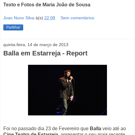
Texto e Fotos de Maria João de Sousa
Joao Nuno Silva
à(s)
22:08
Sem comentários:
Partilhar
quinta-feira, 14 de março de 2013
Balla em Estarreja - Report
Foi no passado dia 23 de Fevereiro que
Balla
veio até ao
Cine Teatro de Estarreja
, apresentar o seu mais recente