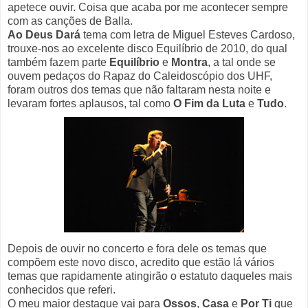
apetece ouvir. Coisa que acaba por me acontecer sempre
com as canções de Balla.
Ao Deus Dará
tema com letra de Miguel Esteves Cardoso,
trouxe-nos ao excelente disco Equilíbrio de 2010, do qual
também fazem parte
Equilíbrio
e
Montra
, a tal onde se
ouvem pedaços do Rapaz do Caleidoscópio dos UHF,
foram outros dos temas que não faltaram nesta noite e
levaram fortes aplausos, tal como
O Fim da Luta
e
Tudo
.
Depois de ouvir no concerto e fora dele os temas que
compõem este novo disco, acredito que estão lá vários
temas que rapidamente atingirão o estatuto daqueles mais
conhecidos que referi.
O meu maior destaque vai para
Ossos
,
Casa
e
Por Ti
que