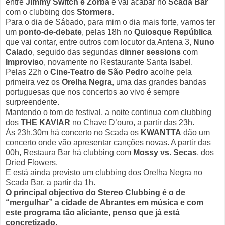
entre
Jimmy Switch e Zorba
e vai acabar no
Scada Bar
com o clubbing dos
Stormers
.
Para o dia de Sábado, para mim o dia mais forte, vamos ter
um
ponto-de-debate
, pelas 18h no
Quiosque República
que vai contar, entre outros com locutor da Antena 3,
Nuno
Calado
, seguido das segundas
dinner sessions
com
Improviso
, novamente no Restaurante Santa Isabel.
Pelas 22h o
Cine-Teatro de São Pedro
acolhe pela
primeira vez os
Orelha Negra
, uma das grandes bandas
portuguesas que nos concertos ao vivo é sempre
surpreendente.
Mantendo o tom de festival, a noite continua com clubbing
dos
THE KAVIAR
no Chave D’ouro, a partir das 23h.
Às 23h.30m há concerto no Scada os
KWANTTA
dão um
concerto onde vão apresentar canções novas. A partir das
00h, Restaura Bar há clubbing com
Mossy vs. Secas
, dos
Dried Flowers.
E está ainda previsto um clubbing dos Orelha Negra no
Scada Bar, a partir da 1h.
O principal objectivo do Stereo Clubbing é o de
“mergulhar” a cidade de Abrantes em música e com
este programa tão aliciante, penso que já está
concretizado.